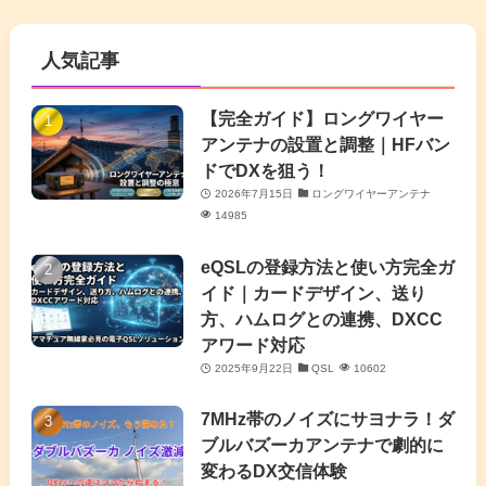
(63)
(7)
(1)
(7)
(2)
人気記事
(16)
(3)
(2)
(4)
(4)
(7)
(4)
(7)
【完全ガイド】ロングワイヤー
(1)
アンテナの設置と調整｜HFバン
(5)
(3)
(6)
ドでDXを狙う！
2026年7月15日
ロングワイヤーアンテナ
(9)
(2)
(20)
14985
(4)
eQSLの登録方法と使い方完全ガ
イド｜カードデザイン、送り
(2)
方、ハムログとの連携、DXCC
アワード対応
(5)
2025年9月22日
QSL
10602
(7)
7MHz帯のノイズにサヨナラ！ダ
(11)
ブルバズーカアンテナで劇的に
変わるDX交信体験