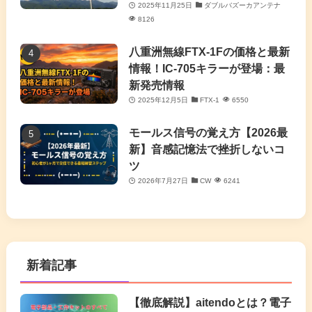
2025年11月25日
ダブルバズーカアンテナ
8126
八重洲無線FTX-1Fの価格と最新
情報！IC-705キラーが登場：最
新発売情報
2025年12月5日
FTX-1
6550
モールス信号の覚え方【2026最
新】音感記憶法で挫折しないコ
ツ
2026年7月27日
CW
6241
新着記事
【徹底解説】aitendoとは？電子