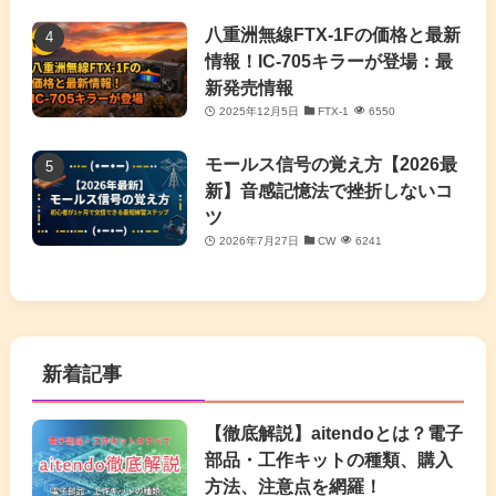
八重洲無線FTX-1Fの価格と最新
情報！IC-705キラーが登場：最
新発売情報
2025年12月5日
FTX-1
6550
モールス信号の覚え方【2026最
新】音感記憶法で挫折しないコ
ツ
2026年7月27日
CW
6241
新着記事
【徹底解説】aitendoとは？電子
部品・工作キットの種類、購入
方法、注意点を網羅！