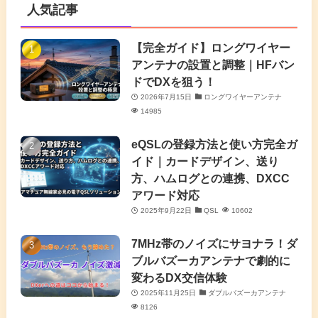
人気記事
(16)
(3)
(2)
(4)
(4)
(7)
(4)
(7)
【完全ガイド】ロングワイヤー
(1)
アンテナの設置と調整｜HFバン
(5)
(3)
(6)
ドでDXを狙う！
2026年7月15日
ロングワイヤーアンテナ
(9)
(2)
(20)
14985
(4)
eQSLの登録方法と使い方完全ガ
イド｜カードデザイン、送り
(2)
方、ハムログとの連携、DXCC
アワード対応
(5)
2025年9月22日
QSL
10602
(7)
7MHz帯のノイズにサヨナラ！ダ
(11)
ブルバズーカアンテナで劇的に
変わるDX交信体験
2025年11月25日
ダブルバズーカアンテナ
8126