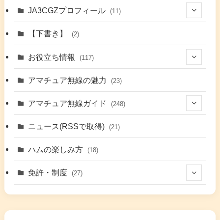
JA3CGZプロフィール
(11)
(1)
【下書き】
(2)
(7)
お役立ち情報
(117)
(2)
(48)
アマチュア無線の魅力
(23)
(9)
アマチュア無線ガイド
(248)
(7)
(42)
ニュース(RSSで取得)
(21)
(6)
(5)
(41)
ハムの楽しみ方
(18)
(17)
(26)
(2)
免許・制度
(27)
(6)
(17)
(86)
(2)
(5)
(63)
(7)
(1)
(7)
(2)