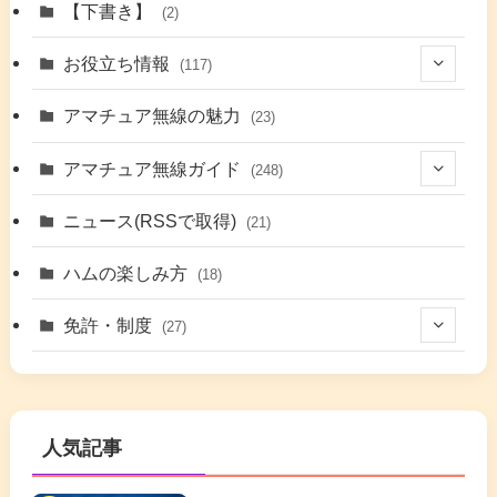
(1)
【下書き】
(2)
(7)
お役立ち情報
(117)
(2)
(48)
アマチュア無線の魅力
(23)
(9)
アマチュア無線ガイド
(248)
(7)
(42)
ニュース(RSSで取得)
(21)
(6)
(5)
(41)
ハムの楽しみ方
(18)
(17)
(26)
(2)
免許・制度
(27)
(6)
(17)
(86)
(2)
(5)
(63)
(7)
(1)
(7)
(2)
人気記事
(16)
(3)
(2)
(4)
(4)