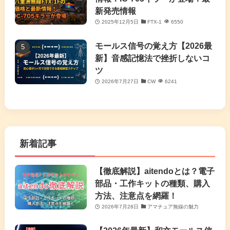
新発売情報
2025年12月5日
FTX-1
6550
モールス信号の覚え方【2026最
新】音感記憶法で挫折しないコ
ツ
2026年7月27日
CW
6241
新着記事
【徹底解説】aitendoとは？電子
部品・工作キットの種類、購入
方法、注意点を網羅！
2026年7月28日
アマチュア無線の魅力