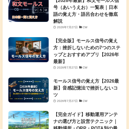
【2026年最新】和文モールス信
号（あいうえお）一覧表｜日本
語の覚え方・語呂合わせを徹底
解説
2026年7月27日
CW
【完全版】モールス信号の覚え
方：挫折しないための7つのステ
ップとおすすめアプリ【2026年
最新】
2026年7月27日
CW
モールス信号の覚え方【2026最
新】音感記憶法で挫折しないコ
ツ
2026年7月27日
CW
【完全ガイド】移動運用アンテ
ナの選び方と設営テクニック｜
移動場所・QRP・POTA別の最