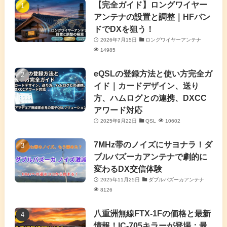
(7)
(4)
(7)
【完全ガイド】ロングワイヤー
(1)
アンテナの設置と調整｜HFバン
(5)
(3)
(6)
ドでDXを狙う！
2026年7月15日
ロングワイヤーアンテナ
(9)
(2)
(20)
14985
(4)
eQSLの登録方法と使い方完全ガ
イド｜カードデザイン、送り
(2)
方、ハムログとの連携、DXCC
アワード対応
(5)
2025年9月22日
QSL
10602
(7)
7MHz帯のノイズにサヨナラ！ダ
(11)
ブルバズーカアンテナで劇的に
変わるDX交信体験
2025年11月25日
ダブルバズーカアンテナ
8126
八重洲無線FTX-1Fの価格と最新
情報！IC-705キラーが登場：最