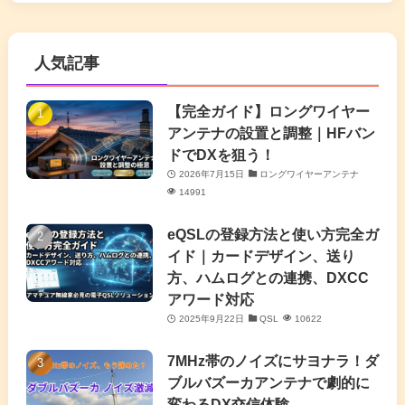
(5)
(63)
(7)
(1)
(7)
(2)
人気記事
(16)
(3)
(2)
(4)
(4)
(7)
(4)
(7)
【完全ガイド】ロングワイヤー
(1)
アンテナの設置と調整｜HFバン
(5)
(3)
(6)
ドでDXを狙う！
2026年7月15日
ロングワイヤーアンテナ
(9)
(2)
(20)
14991
(4)
eQSLの登録方法と使い方完全ガ
イド｜カードデザイン、送り
(2)
方、ハムログとの連携、DXCC
アワード対応
(5)
2025年9月22日
QSL
10622
(7)
7MHz帯のノイズにサヨナラ！ダ
(11)
ブルバズーカアンテナで劇的に
変わるDX交信体験