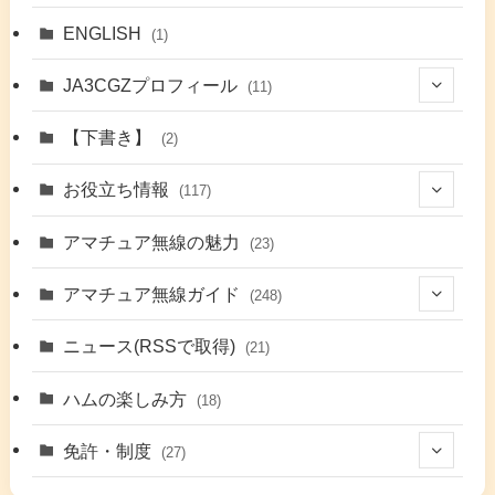
ENGLISH
(1)
JA3CGZプロフィール
(11)
(1)
【下書き】
(2)
(7)
お役立ち情報
(117)
(2)
(48)
アマチュア無線の魅力
(23)
(9)
アマチュア無線ガイド
(248)
(7)
(42)
ニュース(RSSで取得)
(21)
(6)
(5)
(41)
ハムの楽しみ方
(18)
(17)
(26)
(2)
免許・制度
(27)
(6)
(17)
(86)
(2)