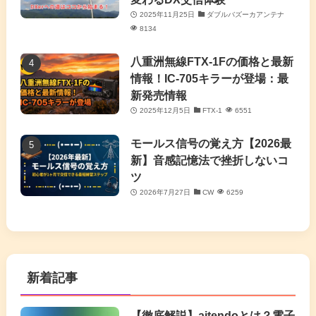
2025年11月25日
ダブルバズーカアンテナ
8134
八重洲無線FTX-1Fの価格と最新
情報！IC-705キラーが登場：最
新発売情報
2025年12月5日
FTX-1
6551
モールス信号の覚え方【2026最
新】音感記憶法で挫折しないコ
ツ
2026年7月27日
CW
6259
新着記事
【徹底解説】aitendoとは？電子