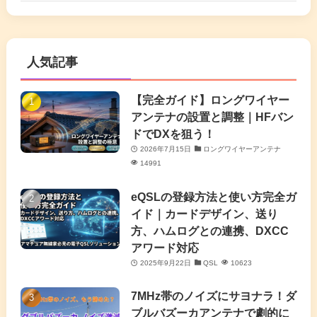
(6)
(17)
(86)
(2)
(5)
(63)
(7)
(1)
(7)
(2)
人気記事
(16)
(3)
(2)
(4)
(4)
(7)
(4)
(7)
【完全ガイド】ロングワイヤー
(1)
アンテナの設置と調整｜HFバン
(5)
(3)
(6)
ドでDXを狙う！
2026年7月15日
ロングワイヤーアンテナ
(9)
(2)
(20)
14991
(4)
eQSLの登録方法と使い方完全ガ
イド｜カードデザイン、送り
(2)
方、ハムログとの連携、DXCC
アワード対応
(5)
2025年9月22日
QSL
10623
(7)
7MHz帯のノイズにサヨナラ！ダ
(11)
ブルバズーカアンテナで劇的に