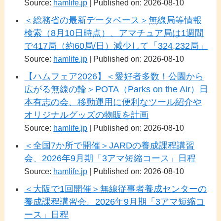
Source:
hamlife.jp
Published on: 2026-08-10
＜総務省の最新データベース＞無線局等情報
検索（8月10日時点）、アマチュア局は1週間
で417局（約60局/日）減少して「324,232局」
Source:
hamlife.jp
Published on: 2026-08-10
【ハムフェア2026】＜愛好者多数！公園から
広がる無線の輪＞POTA（Parks on the Air）日
本有志の会、移動運用に便利なツール紹介や
オリジナルグッズの物販を計画
Source:
hamlife.jp
Published on: 2026-08-10
＜全国7か所で開催＞JARDの養成課程講習
会、2026年9月期「3アマ短縮コース」日程
Source:
hamlife.jp
Published on: 2026-08-10
＜大阪で1回開催＞無線従事者養成センターの
養成課程講習会、2026年9月期「3アマ短縮コ
ース」日程