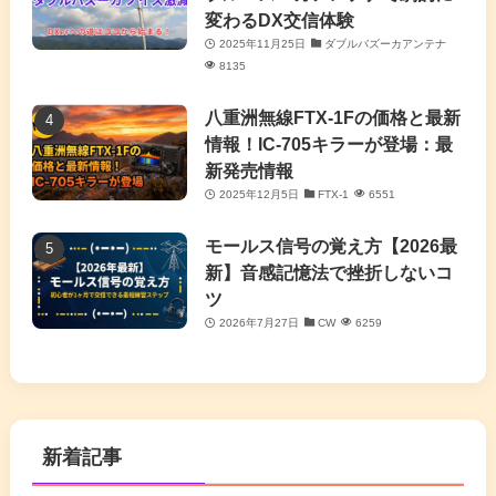
変わるDX交信体験
2025年11月25日
ダブルバズーカアンテナ
8135
八重洲無線FTX-1Fの価格と最新
情報！IC-705キラーが登場：最
新発売情報
2025年12月5日
FTX-1
6551
モールス信号の覚え方【2026最
新】音感記憶法で挫折しないコ
ツ
2026年7月27日
CW
6259
新着記事