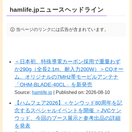
hamlife.jpニュースヘッドライン
当ページのリンクには広告が含まれています。
＜日本初、特殊導電カーボン採用で重量わず
か290g（全長2.1m、耐入力200W）＞CQオー
ム、オリジナルの7MHz帯モービルアンテナ
「OHM-BLADE-40CL」を新発売
Source:
hamlife.jp
Published on: 2026-08-10
【ハムフェア2026】＜ケンウッド80周年を記
念するスペシャルイベントを開催 ＞JVCケン
ウッド、今回のブース展示と参考出品の詳細
を発表