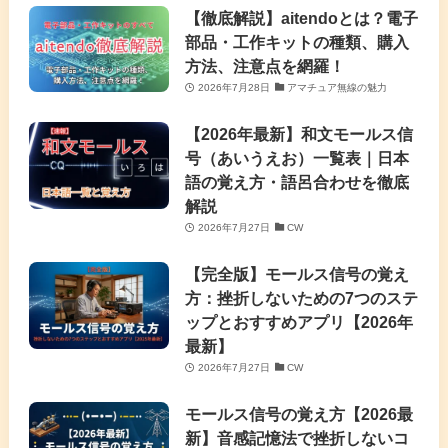
【徹底解説】aitendoとは？電子
部品・工作キットの種類、購入
方法、注意点を網羅！
2026年7月28日
アマチュア無線の魅力
【2026年最新】和文モールス信
号（あいうえお）一覧表｜日本
語の覚え方・語呂合わせを徹底
解説
2026年7月27日
CW
【完全版】モールス信号の覚え
方：挫折しないための7つのステ
ップとおすすめアプリ【2026年
最新】
2026年7月27日
CW
モールス信号の覚え方【2026最
新】音感記憶法で挫折しないコ