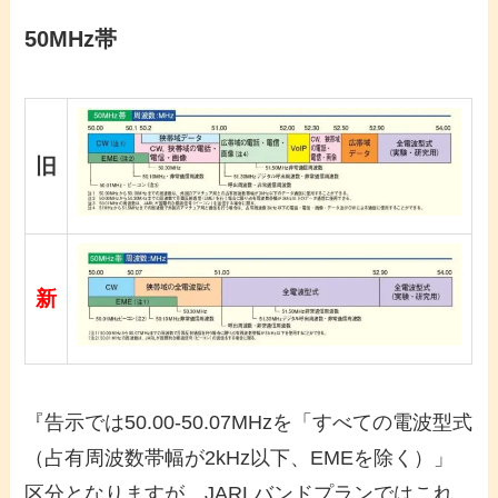
50MHz帯
旧
新
『告示では50.00-50.07MHzを「すべての電波型式
（占有周波数帯幅が2kHz以下、EMEを除く）」
区分となりますが、JARLバンドプランではこれ