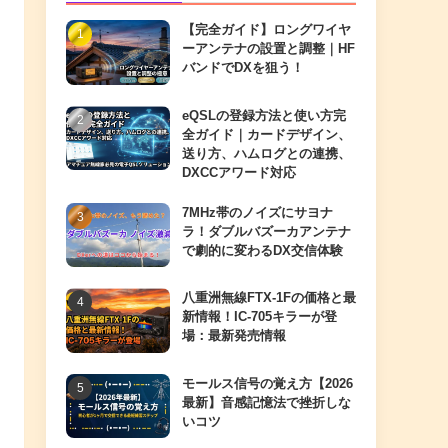
【完全ガイド】ロングワイヤ
ーアンテナの設置と調整｜HF
バンドでDXを狙う！
eQSLの登録方法と使い方完
全ガイド｜カードデザイン、
送り方、ハムログとの連携、
DXCCアワード対応
7MHz帯のノイズにサヨナ
ラ！ダブルバズーカアンテナ
で劇的に変わるDX交信体験
八重洲無線FTX-1Fの価格と最
新情報！IC-705キラーが登
場：最新発売情報
モールス信号の覚え方【2026
最新】音感記憶法で挫折しな
いコツ