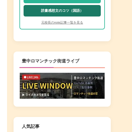
読書感想文のコツ（国語）
元校長のnote記事一覧を見る
豊中ロマンチック街道ライブ
人気記事