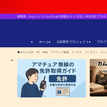
【重要】
再開局・カムバックハムのための実践ガイド | CQ～JA3CGZ アマ
ホーム
100周年プロジェクト
プロフ
ホーム
DX、HF、Slide、アマチュア無線、アンテナ、コンテスト、ロ