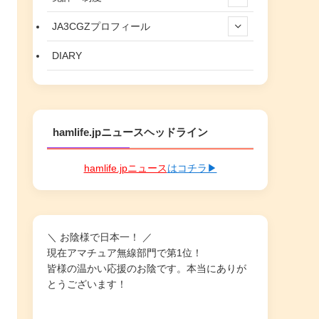
JA3CGZプロフィール
DIARY
hamlife.jpニュースヘッドライン
hamlife.jpニュース
はコチラ▶
＼ お陰様で日本一！ ／
現在アマチュア無線部門で第1位！
皆様の温かい応援のお陰です。本当にありが
とうございます！