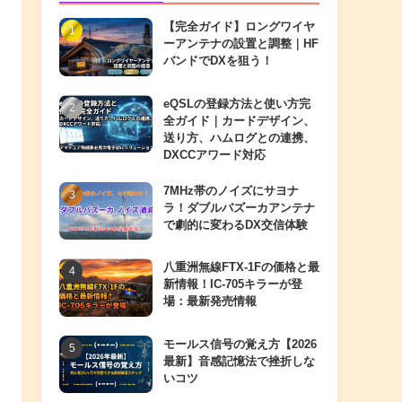
【完全ガイド】ロングワイヤ
ーアンテナの設置と調整｜HF
バンドでDXを狙う！
eQSLの登録方法と使い方完
全ガイド｜カードデザイン、
送り方、ハムログとの連携、
DXCCアワード対応
7MHz帯のノイズにサヨナ
ラ！ダブルバズーカアンテナ
で劇的に変わるDX交信体験
八重洲無線FTX-1Fの価格と最
新情報！IC-705キラーが登
場：最新発売情報
モールス信号の覚え方【2026
最新】音感記憶法で挫折しな
いコツ