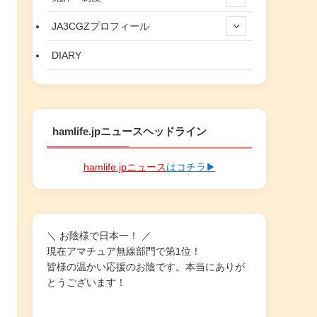
JA3CGZプロフィール
DIARY
hamlife.jpニュースヘッドライン
hamlife.jpニュース
はコチラ▶
＼ お陰様で日本一！ ／
現在アマチュア無線部門で第1位！
皆様の温かい応援のお陰です。本当にありが
とうございます！