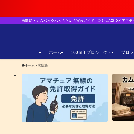
【重要】日本の
再開局・カムバックハムのための実践ガイド | CQ～JA3CGZ アマ
ホーム
100周年プロジェクト
プロフ
ホーム
航空法