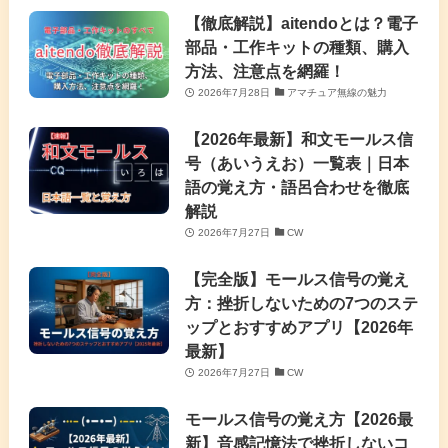
【徹底解説】aitendoとは？電子
部品・工作キットの種類、購入
方法、注意点を網羅！
2026年7月28日
アマチュア無線の魅力
【2026年最新】和文モールス信
号（あいうえお）一覧表｜日本
語の覚え方・語呂合わせを徹底
解説
2026年7月27日
CW
【完全版】モールス信号の覚え
方：挫折しないための7つのステ
ップとおすすめアプリ【2026年
最新】
2026年7月27日
CW
モールス信号の覚え方【2026最
新】音感記憶法で挫折しないコ