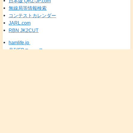
日本版 QRZ-JP.com
無線局等情報検索
コンテストカレンダー
JARL.com
RBN JK2CUT
hamlife.jp
月刊FBニュース
DXSCAPE（JA25）
メニュー
検索
トップへ
ホーム
カレンダー
にほんブログ村 アマチュア無線
HRDLOG.net
アイコム(Icom Inc.)
KENWOOD 無線通信
YAESU アマチュア無線機
COMET 株式会社 アンテナの総合メーカー
NAGARA
CQオーム
中古無線機本舗