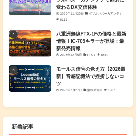
変わるDX交信体験
2025年11月25日
ダブルバズーカアンテナ
8112
八重洲無線FTX-1Fの価格と最新
情報！IC-705キラーが登場：最
新発売情報
2025年12月5日
FTX-1
6549
モールス信号の覚え方【2026最
新】音感記憶法で挫折しないコ
ツ
2026年7月27日
無線局運用
6207
新着記事