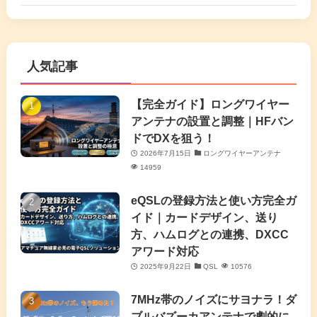
(6)
(17)
(86)
(2)
(5)
(63)
(7)
(1)
(7)
(2)
人気記事
(16)
(3)
(2)
(4)
(4)
(7)
(4)
(7)
【完全ガイド】ロングワイヤー
(1)
アンテナの設置と調整｜HFバン
(5)
(3)
(6)
ドでDXを狙う！
2026年7月15日
ロングワイヤーアンテナ
(9)
(2)
(20)
14959
(4)
eQSLの登録方法と使い方完全ガ
イド｜カードデザイン、送り
(2)
方、ハムログとの連携、DXCC
アワード対応
(5)
2025年9月22日
QSL
10576
(7)
7MHz帯のノイズにサヨナラ！ダ
(11)
ブルバズーカアンテナで劇的に