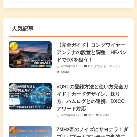
(6)
(17)
(86)
(2)
(5)
(63)
(7)
(1)
(7)
(2)
人気記事
(16)
(3)
(2)
(4)
(4)
(7)
(4)
(7)
【完全ガイド】ロングワイヤー
(1)
アンテナの設置と調整｜HFバン
(5)
(3)
(6)
ドでDXを狙う！
2026年7月15日
ロングワイヤーアンテナ
(9)
(2)
(20)
14998
(4)
eQSLの登録方法と使い方完全ガ
イド｜カードデザイン、送り
(2)
方、ハムログとの連携、DXCC
アワード対応
(5)
2025年9月22日
QSL
10634
(7)
7MHz帯のノイズにサヨナラ！ダ
(11)
ブルバズーカアンテナで劇的に