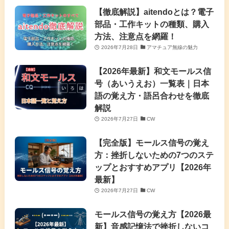
【徹底解説】aitendoとは？電子
部品・工作キットの種類、購入
方法、注意点を網羅！
2026年7月28日
アマチュア無線の魅力
【2026年最新】和文モールス信
号（あいうえお）一覧表｜日本
語の覚え方・語呂合わせを徹底
解説
2026年7月27日
CW
【完全版】モールス信号の覚え
方：挫折しないための7つのステ
ップとおすすめアプリ【2026年
最新】
2026年7月27日
CW
モールス信号の覚え方【2026最
新】音感記憶法で挫折しないコ