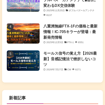
変わるDX交信体験
2025年11月25日
ダブルバズーカアンテナ
8137
八重洲無線FTX-1Fの価格と最新
情報！IC-705キラーが登場：最
新発売情報
2025年12月5日
FTX-1
6551
モールス信号の覚え方【2026最
新】音感記憶法で挫折しないコ
ツ
2026年7月27日
CW
6271
新着記事