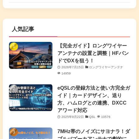
(6)
(17)
(86)
(2)
(5)
(63)
(7)
(1)
(7)
(2)
人気記事
(16)
(3)
(2)
(4)
(4)
(7)
(4)
(7)
【完全ガイド】ロングワイヤー
(1)
アンテナの設置と調整｜HFバン
(5)
(3)
(6)
ドでDXを狙う！
2026年7月15日
ロングワイヤーアンテナ
(9)
(2)
(20)
14959
(4)
eQSLの登録方法と使い方完全ガ
イド｜カードデザイン、送り
(2)
方、ハムログとの連携、DXCC
アワード対応
(5)
2025年9月22日
QSL
10576
(7)
7MHz帯のノイズにサヨナラ！ダ
(11)
ブルバズーカアンテナで劇的に