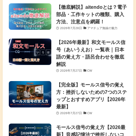
【徹底解説】aitendoとは？電子
部品・工作キットの種類、購入
方法、注意点を網羅！
2026年7月28日
アマチュア無線の魅力
【2026年最新】和文モールス信
号（あいうえお）一覧表｜日本
語の覚え方・語呂合わせを徹底
解説
2026年7月27日
CW
【完全版】モールス信号の覚え
方：挫折しないための7つのステ
ップとおすすめアプリ【2026年
最新】
2026年7月27日
CW
モールス信号の覚え方【2026最
新】音感記憶法で挫折しないコ