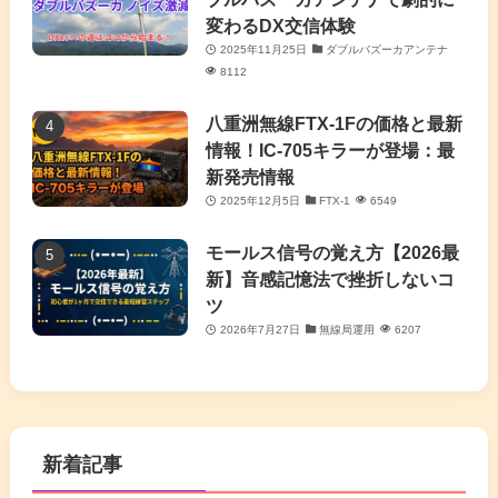
変わるDX交信体験
2025年11月25日
ダブルバズーカアンテナ
8112
八重洲無線FTX-1Fの価格と最新
情報！IC-705キラーが登場：最
新発売情報
2025年12月5日
FTX-1
6549
モールス信号の覚え方【2026最
新】音感記憶法で挫折しないコ
ツ
2026年7月27日
無線局運用
6207
新着記事