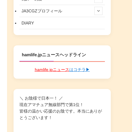
JA3CGZプロフィール
DIARY
hamlife.jpニュースヘッドライン
hamlife.jpニュース
はコチラ▶
＼ お陰様で日本一！ ／
現在アマチュア無線部門で第1位！
皆様の温かい応援のお陰です。本当にありが
とうございます！