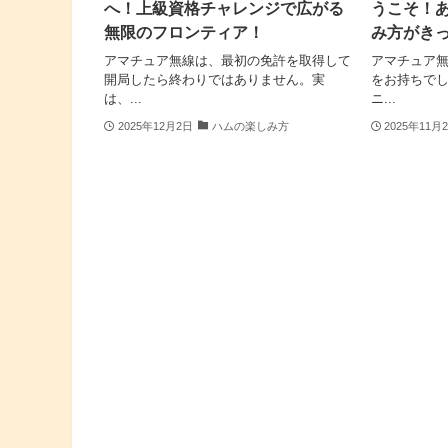
へ！上級資格チャレンジで広がる
うこそ！
無限のフロンティア！
み方がき
アマチュア無線は、最初の免許を取得して
アマチュア
開局したら終わりではありません。実
をお持ちで
は、...
ニ...
2025年12月2日
ハムの楽しみ方
2025年11月