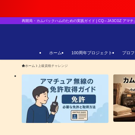
【重要】日本の
再開局・カムバックハムのための実践ガイド | CQ～JA3CGZ アマ
ホーム
100周年プロジェクト
プロフ
ホーム
上級資格チャレンジ