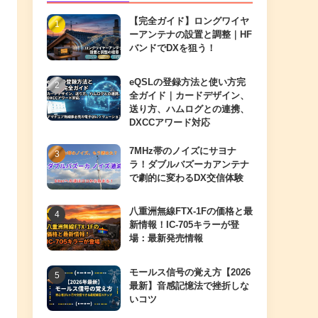
【完全ガイド】ロングワイヤ
ーアンテナの設置と調整｜HF
バンドでDXを狙う！
eQSLの登録方法と使い方完
全ガイド｜カードデザイン、
送り方、ハムログとの連携、
DXCCアワード対応
7MHz帯のノイズにサヨナ
ラ！ダブルバズーカアンテナ
で劇的に変わるDX交信体験
八重洲無線FTX-1Fの価格と最
新情報！IC-705キラーが登
場：最新発売情報
モールス信号の覚え方【2026
最新】音感記憶法で挫折しな
いコツ