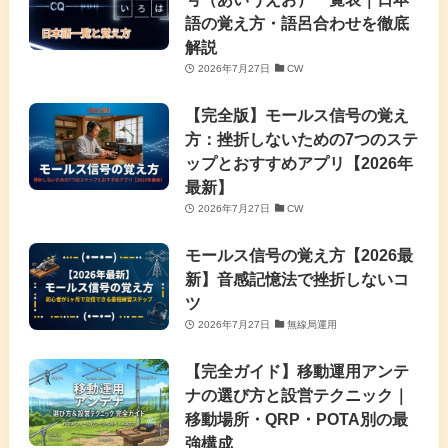
語の覚え方・語呂合わせを徹底
解説
2026年7月27日
CW
【完全版】モールス信号の覚え
方：挫折しないための7つのステ
ップとおすすめアプリ【2026年
最新】
2026年7月27日
CW
モールス信号の覚え方【2026最
新】音感記憶法で挫折しないコ
ツ
2026年7月27日
無線局運用
【完全ガイド】移動運用アンテ
ナの選び方と設営テクニック｜
移動場所・QRP・POTA別の最
強構成