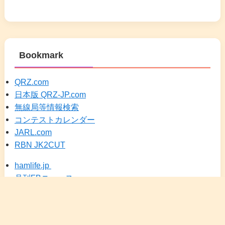
Bookmark
QRZ.com
日本版 QRZ-JP.com
無線局等情報検索
コンテストカレンダー
JARL.com
RBN JK2CUT
hamlife.jp
月刊FBニュース
DXSCAPE（JA25）
メニュー
検索
トップへ
ホーム
カレンダー
にほんブログ村 アマチュア無線
HRDLOG.net