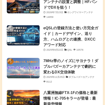
アンテナの設置と調整｜HFバン
(5)
(3)
(6)
ドでDXを狙う！
2026年7月15日
ロングワイヤーアンテナ
(9)
(2)
(20)
14959
(4)
eQSLの登録方法と使い方完全ガ
イド｜カードデザイン、送り
(2)
方、ハムログとの連携、DXCC
アワード対応
(5)
2025年9月22日
QSL
10576
(7)
7MHz帯のノイズにサヨナラ！ダ
(11)
ブルバズーカアンテナで劇的に
変わるDX交信体験
2025年11月25日
ダブルバズーカアンテナ
8112
八重洲無線FTX-1Fの価格と最新
情報！IC-705キラーが登場：最
新発売情報