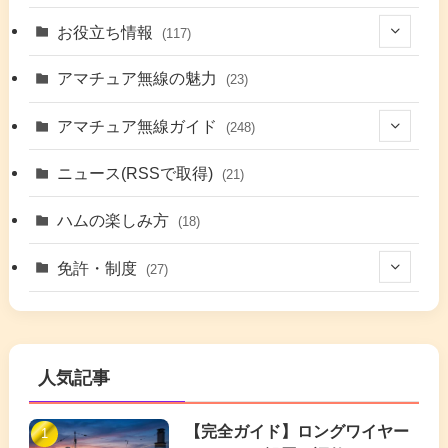
(7)
お役立ち情報
(117)
(2)
(48)
アマチュア無線の魅力
(23)
(9)
アマチュア無線ガイド
(248)
(7)
(42)
ニュース(RSSで取得)
(21)
(6)
(5)
(41)
ハムの楽しみ方
(18)
(17)
(26)
(2)
免許・制度
(27)
(6)
(17)
(86)
(2)
(5)
(63)
(7)
(1)
(7)
(2)
人気記事
(16)
(3)
(2)
(4)
(4)
(7)
(4)
(7)
【完全ガイド】ロングワイヤー
(1)