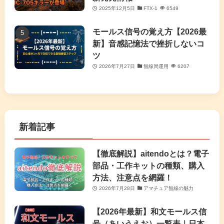
2025年12月5日
FTX-1
6549
モールス信号の覚え方【2026最
新】音感記憶法で挫折しないコ
ツ
2026年7月27日
無線局運用
6207
新着記事
【徹底解説】aitendoとは？電子
部品・工作キットの種類、購入
方法、注意点を網羅！
2026年7月28日
アマチュア無線の魅力
【2026年最新】和文モールス信
号（あいうえお）一覧表｜日本