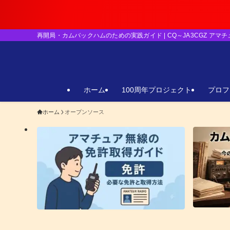
【重要】日本
再開局・カムバックハムのための実践ガイド | CQ～JA3CGZ アマ
ホーム
100周年プロジェクト
プロフ
ホーム
オープンソース