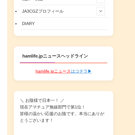
JA3CGZプロフィール
DIARY
hamlife.jpニュースヘッドライン
hamlife.jpニュース
はコチラ▶
＼ お陰様で日本一！ ／
現在アマチュア無線部門で第1位！
皆様の温かい応援のお陰です。本当にありが
とうございます！