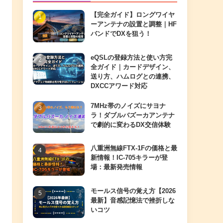
【完全ガイド】ロングワイヤ
ーアンテナの設置と調整｜HF
バンドでDXを狙う！
eQSLの登録方法と使い方完
全ガイド｜カードデザイン、
送り方、ハムログとの連携、
DXCCアワード対応
7MHz帯のノイズにサヨナ
ラ！ダブルバズーカアンテナ
で劇的に変わるDX交信体験
八重洲無線FTX-1Fの価格と最
新情報！IC-705キラーが登
場：最新発売情報
モールス信号の覚え方【2026
最新】音感記憶法で挫折しな
いコツ